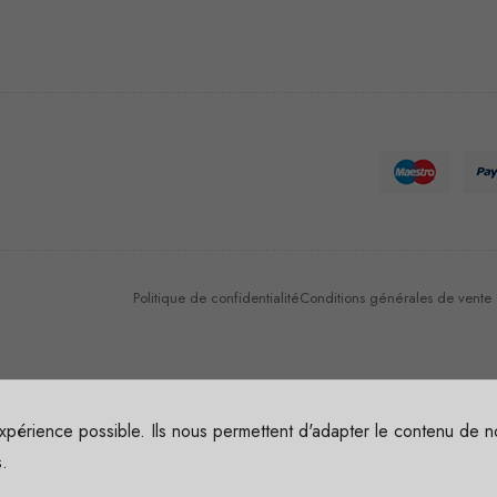
Nécessaire
Ces cookies
ne sont pas
facultatifs. Ils
sont
nécessaires au
fonctionnement
du site Web.
Politique de confidentialité
Conditions générales de vente et
Statistiques
Afin que
nous
xpérience possible. Ils nous permettent d'adapter le contenu de no
puissions
s.
améliorer la
fonctionnalité