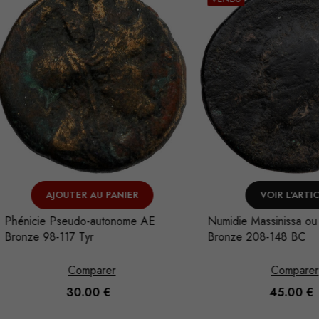
AJOUTER AU PANIER
VOIR L'ARTICLE
cie Pseudo-autonome AE
Numidie Massinissa ou Micip
e 98-117 Tyr
Bronze 208-148 BC
Comparer
Comparer
30.00
€
45.00
€