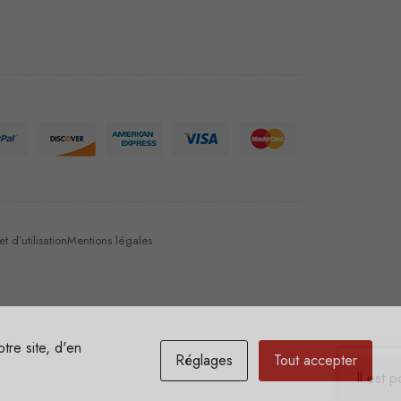
 d’utilisation
Mentions légales
tre site, d'en
Réglages
Tout accepter
Il est 