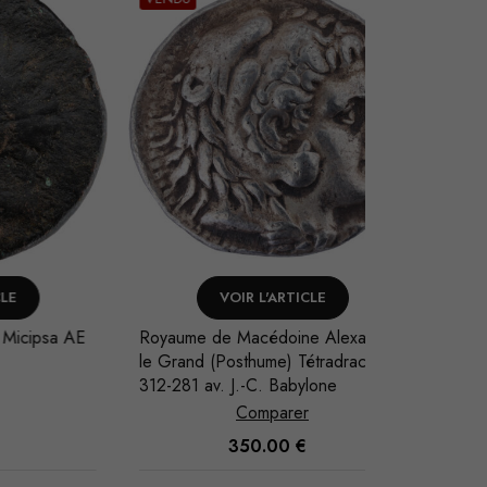
VOIR L'ARTICLE
AJO
sa AE
Royaume de Macédoine Alexandre
Maurétanie 
le Grand (Posthume) Tétradrachme
siècle BC I
312-281 av. J.-C. Babylone
Comparer
350.00
€