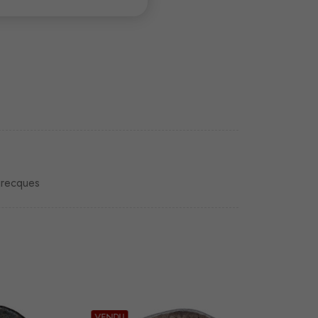
grecques
VENDU