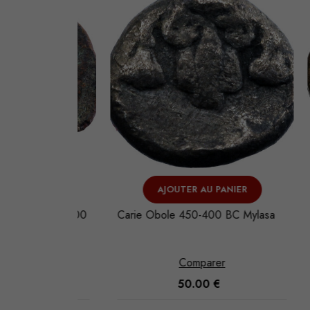
LE
AJOUTER AU PANIER
ité 150-100
Carie Obole 450-400 BC Mylasa
Phéni
Bronz
Comparer
50.00
€