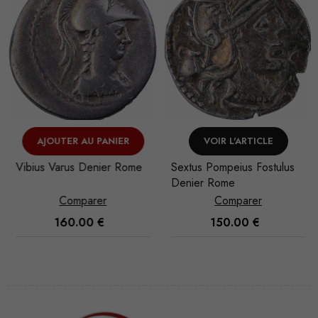
AJOUTER AU PANIER
VOIR L'ARTICLE
Vibius Varus Denier Rome
Sextus Pompeius Fostulus
Denier Rome
Comparer
Comparer
160.00
€
150.00
€
Nécessaire
Ces cookies
ne sont pas
facultatifs. Ils