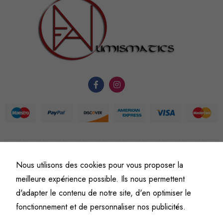
sont
nécessaires au
fonctionnement
du site Web.
Statistiques
Afin que
nous
puissions
améliorer la
fonctionnalité
et la
©
Fine art numismatics
– Tous droits réservés.
structure du
Nous utilisons des cookies pour vous proposer la
Politique de confidentialité
Conditions générales de vente et d’utilisation
site Web, en
meilleure expérience possible. Ils nous permettent
Mentions légales
fonction de
d'adapter le contenu de notre site, d'en optimiser le
l'usage qu'il
fonctionnement et de personnaliser nos publicités.
en est fait.