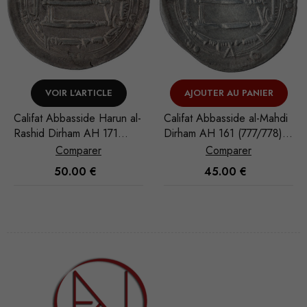
AJOUTER AU PANIER
AJOUTER AU PANIER
Califat Abbasside al-Mahdi
Califat Abbasside al-Mahdi
Dirham AH 161 (777/778)
Dirham AH 161 (777/778)
Madinat al-Salam
Madinat al-Salam
Comparer
Comparer
45.00
€
55.00
€
Nécessaire
Ces cookies
ne sont pas
facultatifs. Ils
sont
nécessaires au