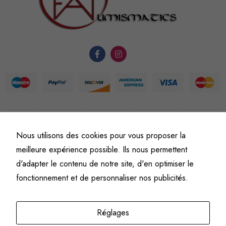
fonctionnement
du site Web.
Statistiques
Afin que
nous
puissions
améliorer la
fonctionnalité
©
Fine art numismatics
– Tous droits réservés.
Nous utilisons des cookies pour vous proposer la
et la
Politique de confidentialité
Conditions générales de vente et d’utilisation
structure du
meilleure expérience possible. Ils nous permettent
Mentions légales
site Web, en
d'adapter le contenu de notre site, d'en optimiser le
fonction de
fonctionnement et de personnaliser nos publicités.
l'usage qu'il
en est fait.
Réglages