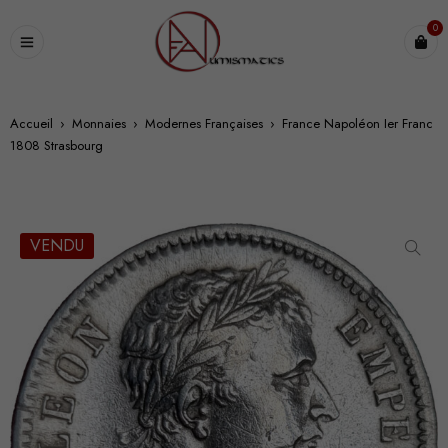
0
Accueil
›
Monnaies
›
Modernes Françaises
›
France Napoléon Ier Franc
1808 Strasbourg
VENDU