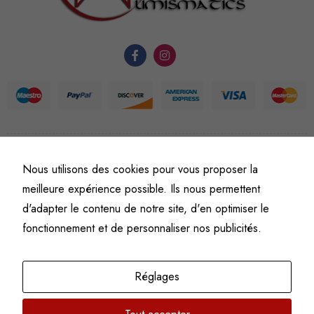
fonctionnement
du site Web.
Statistiques
Afin que
nous
puissions
améliorer la
©
Fine art numismatics
– Tous droits réservés.
fonctionnalité
Nous utilisons des cookies pour vous proposer la
Politique de confidentialité
Conditions générales de vente et d’utilisation
et la
meilleure expérience possible. Ils nous permettent
Mentions légales
structure du
d'adapter le contenu de notre site, d'en optimiser le
site Web, en
fonctionnement et de personnaliser nos publicités.
fonction de
l'usage qu'il
en est fait.
Réglages