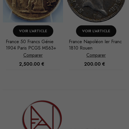
VOIR L'ARTICLE
VOIR L'ARTICLE
France Napoléon Ier Franc
France Napoléon III 5
1810 Rouen
Francs 1869
Comparer
Comparer
200.00
€
220.00
€
Nécessaire
Ces cookies
ne sont pas
facultatifs. Ils
sont
nécessaires au