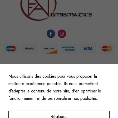
nécessaires au
fonctionnement
du site Web.
Statistiques
Afin que
nous
puissions
améliorer la
fonctionnalité
et la
©
Fine art numismatics
– Tous droits réservés.
Nous utilisons des cookies pour vous proposer la
Politique de confidentialité
Conditions générales de vente et d’utilisation
structure du
meilleure expérience possible. Ils nous permettent
Mentions légales
site Web, en
d'adapter le contenu de notre site, d'en optimiser le
fonction de
fonctionnement et de personnaliser nos publicités.
l'usage qu'il
en est fait.
Réglages