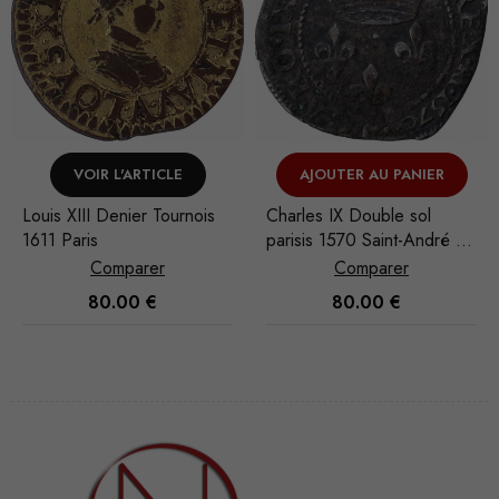
AJOUTER AU PANIER
VOIR L'ARTICLE
Charles IX Double sol
Henri IV Quart d'écu croix
parisis 1570 Saint-André de
feuillue de face 1607
Villeneuve-lès-Avignon
Rennes
Comparer
Comparer
80.00
€
60.00
€
Nécessaire
Ces cookies
ne sont pas
facultatifs. Ils
sont