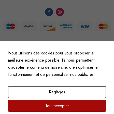
du site Web.
Statistiques
Afin que
nous
puissions
améliorer la
©
Fine art numismatics
– Tous droits réservés.
Nous utilisons des cookies pour vous proposer la
fonctionnalité
Politique de confidentialité
Conditions générales de vente et d’utilisation
meilleure expérience possible. Ils nous permettent
et la
Mentions légales
d'adapter le contenu de notre site, d'en optimiser le
structure du
site Web, en
fonctionnement et de personnaliser nos publicités.
fonction de
l'usage qu'il
en est fait.
Réglages
Tout accepter