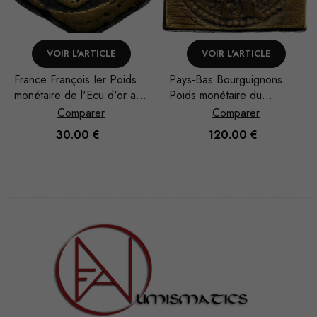
VOIR L'ARTICLE
VOIR L'ARTICLE
Pays-Bas Bourguignons
Pays-Bas Bourguignons
Poids monétaire du
Poids monétaire du
Cavalier d'or dit "Fries
Cavalier d'or de Flandre
Comparer
Comparer
Rider" XVe-XVIe siècle
XVe-XVIe siècle
120.00
€
80.00
€
Nécessaire
Ces cookies
ne sont pas
facultatifs. Ils
sont
nécessaires au
fonctionnement