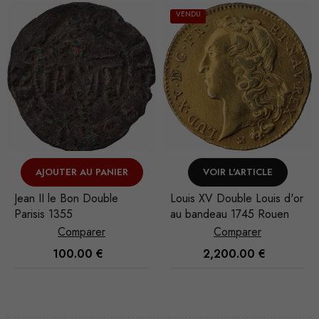
VENDU
VENDU
VOIR L'ARTICLE
VOIR L'ARTICLE
Louis XV Double Louis d'or
Louis XVI Sol à l'écu 1791
au bandeau 1745 Rouen
Paris
Comparer
Comparer
2,200.00
€
250.00
€
Nécessaire
Ces cookies
ne sont pas
facultatifs. Ils