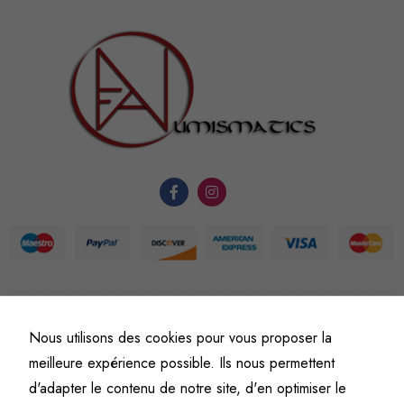
sont
nécessaires au
fonctionnement
du site Web.
Statistiques
Afin que
nous
puissions
améliorer la
fonctionnalité
et la
structure du
©
Fine art numismatics
– Tous droits réservés.
site Web, en
Nous utilisons des cookies pour vous proposer la
Politique de confidentialité
Conditions générales de vente et d’utilisation
fonction de
meilleure expérience possible. Ils nous permettent
Mentions légales
l'usage qu'il
d'adapter le contenu de notre site, d'en optimiser le
en est fait.