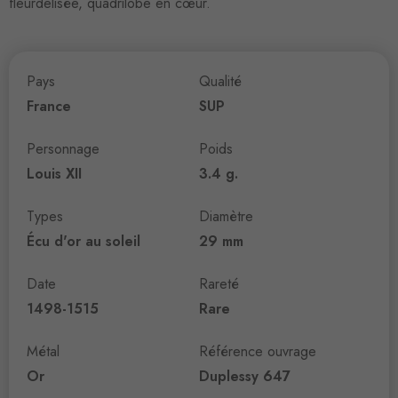
fleurdelisée, quadrilobe en cœur.
Pays
Qualité
France
SUP
Personnage
Poids
Louis XII
3.4 g.
Types
Diamètre
Écu d'or au soleil
29 mm
Date
Rareté
1498-1515
Rare
Métal
Référence ouvrage
Or
Duplessy 647