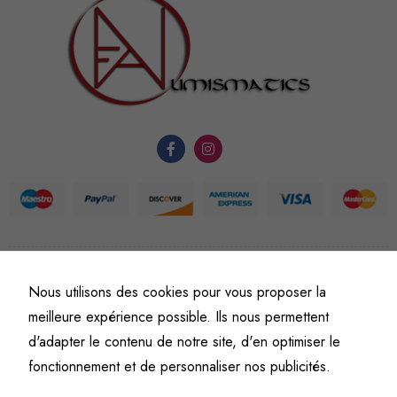
sont
nécessaires au
fonctionnement
du site Web.
Statistiques
Afin que
nous
puissions
améliorer la
fonctionnalité
et la
©
Fine art numismatics
– Tous droits réservés.
structure du
Nous utilisons des cookies pour vous proposer la
Politique de confidentialité
Conditions générales de vente et d’utilisation
site Web, en
meilleure expérience possible. Ils nous permettent
Mentions légales
fonction de
d'adapter le contenu de notre site, d'en optimiser le
l'usage qu'il
fonctionnement et de personnaliser nos publicités.
en est fait.