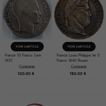
VOIR L'ARTICLE
VOIR L'ARTICLE
France Louis-Philippe Ier 5
France Napoléon III 10
Francs 1840 Rouen
Francs Platine 1867
Strasbourg
Comparer
Comparer
180.00
€
250.00
€
Nécessaire
Ces cookies
ne sont pas
facultatifs. Ils