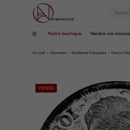
Notre boutique
Vendre vos monna
Accueil
›
Monnaies
›
Modernes Françaises
›
France Char
VENDU