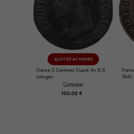
NIER
VOIR L'ARTICLE
ré An 8/5
France Louis-Philippe Ier 5 Francs
Franc
1840 Rouen
Comparer
180.00
€