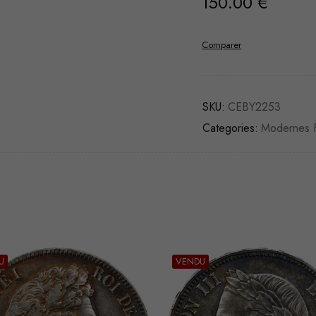
150.00
€
Comparer
SKU:
CEBY2253
Categories:
Modernes F
U
VENDU