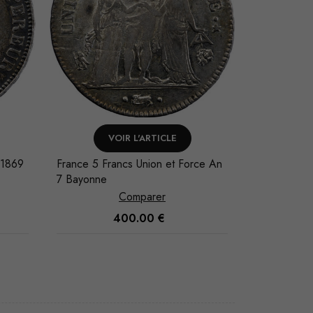
VOIR L'ARTICLE
AJO
ce An
France Napoléon III Centime 1855
France 50 
Strasbourg
Paris
Comparer
360.00
€