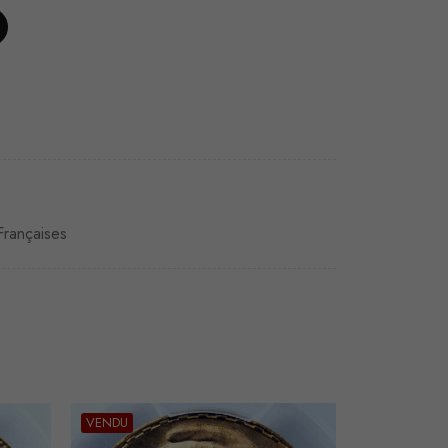
rançaises
VENDU
VENDU