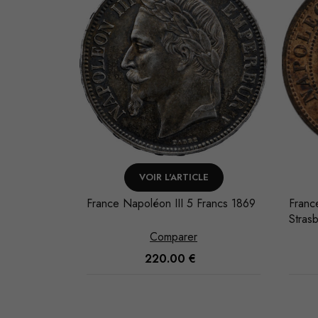
NIER
VOIR L'ARTICLE
ré An 8/5
France Napoléon III 5 Francs 1869
Franc
Stras
Comparer
220.00
€