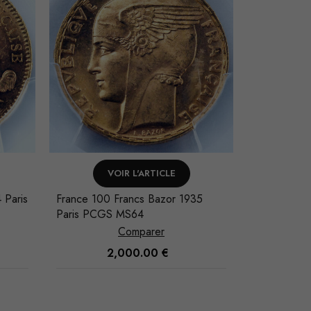
VOIR L'ARTICLE
V
 Paris
France 100 Francs Bazor 1935
France Louis
Paris PCGS MS64
1840 Roue
Comparer
2,000.00
€