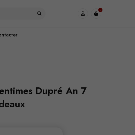
0
ontacter
entimes Dupré An 7
rdeaux