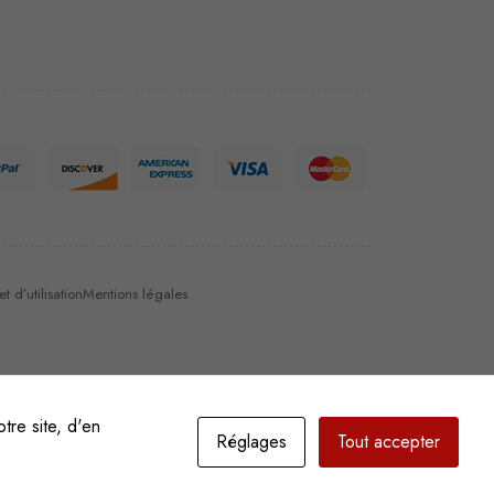
 d’utilisation
Mentions légales
tre site, d'en
Réglages
Tout accepter
Il est 