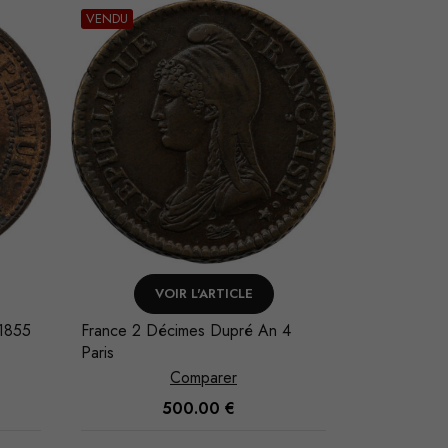
VENDU
VENDU
VOIR L'ARTICLE
V
 1855
France 2 Décimes Dupré An 4
France Napo
Paris
Platine 186
Comparer
500.00
€