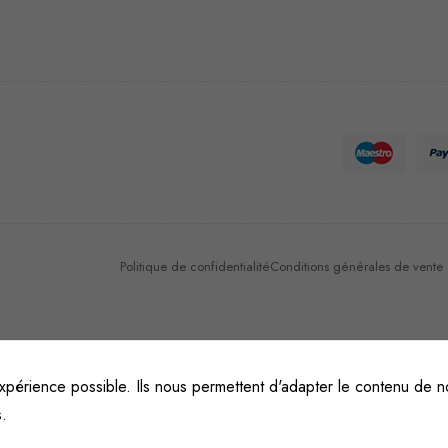
Nécessaire
Ces cookies
ne sont pas
facultatifs. Ils
sont
nécessaires au
fonctionnement
du site Web.
Politique de confidentialité
Conditions générales de vente et
Statistiques
Afin que
nous
xpérience possible. Ils nous permettent d'adapter le contenu de no
puissions
s.
améliorer la
fonctionnalité