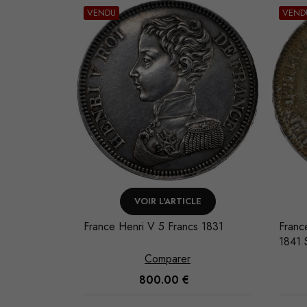
VENDU
VEND
LE
VOIR L'ARTICLE
er 5 Francs
France Henri V 5 Francs 1831
France
1841 
Comparer
800.00
€