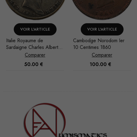
VOIR L'ARTICLE
VOIR L'ARTICLE
Cambodge Norodom Ier
Arabie Saoudite Abd al-
5
10 Centimes 1860
Aziz b. Sa'ud Riyal
1948/AH 1367
Comparer
Comparer
100.00
€
35.00
€
Nécessaire
Ces cookies
ne sont pas
facultatifs. Ils
sont
nécessaires au
fonctionnement