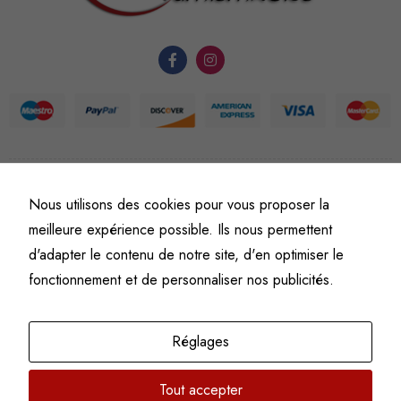
du site Web.
Statistiques
Afin que
nous
puissions
améliorer la
©
Fine art numismatics
– Tous droits réservés.
Nous utilisons des cookies pour vous proposer la
fonctionnalité
Politique de confidentialité
Conditions générales de vente et d’utilisation
et la
meilleure expérience possible. Ils nous permettent
Mentions légales
structure du
d'adapter le contenu de notre site, d'en optimiser le
site Web, en
fonctionnement et de personnaliser nos publicités.
fonction de
l'usage qu'il
en est fait.
Réglages
Tout accepter