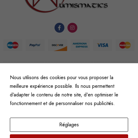
fonctionnement
du site Web.
Statistiques
Afin que
nous
puissions
améliorer la
fonctionnalité
©
Fine art numismatics
– Tous droits réservés.
Nous utilisons des cookies pour vous proposer la
et la
Politique de confidentialité
Conditions générales de vente et d’utilisation
meilleure expérience possible. Ils nous permettent
structure du
Mentions légales
d'adapter le contenu de notre site, d'en optimiser le
site Web, en
fonction de
fonctionnement et de personnaliser nos publicités.
l'usage qu'il
en est fait.
Réglages