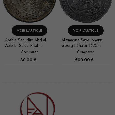
VOIR L'ARTICLE
VOIR L'ARTICLE
Arabie Saoudite Abd al-
Allemagne Saxe Johann
Aziz b. Sa'ud Riyal
Georg I Thaler 1625
1951/AH 1370
Dresde
Comparer
Comparer
30.00
€
500.00
€
Nécessaire
Ces cookies
ne sont pas
facultatifs. Ils
sont
nécessaires au