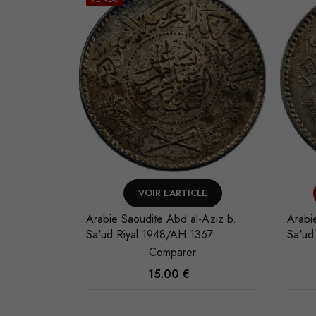
LE
AJOUTER AU PANIER
-Aziz b.
Arabie Saoudite Abd al-Aziz b.
Arabi
367
Sa'ud Riyal 1935/AH 1354
Sa'ud
Comparer
32.00
€