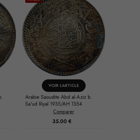
AJOUTER AU PANIER
V
b.
Arabie Saoudite Abd al-Aziz b.
Arabie Saou
Sa'ud Riyal 1948/AH 1367
Sa'ud Riya
Comparer
35.00
€