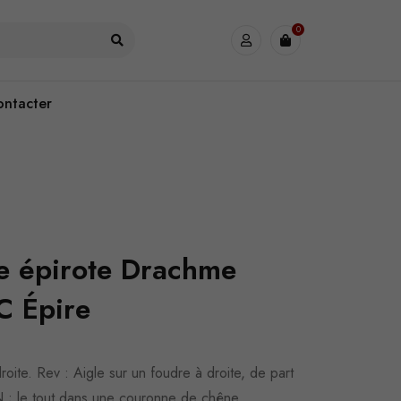
0
ontacter
ue épirote Drachme
C Épire
oite. Rev : Aigle sur un foudre à droite, de part
 ; le tout dans une couronne de chêne.