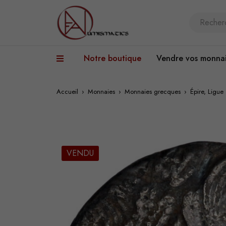
Notre boutique
Vendre vos monna
Accueil
›
Monnaies
›
Monnaies grecques
›
Épire, Ligu
VENDU