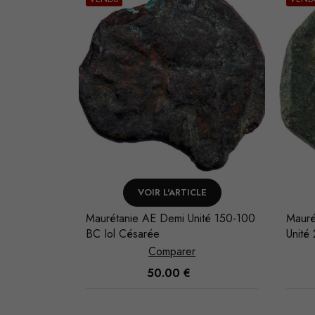
NIER
VOIR L'ARTICLE
20-390 BC
Maurétanie AE Demi Unité 150-100
Mauré
BC Iol Césarée
Unité
Comparer
50.00
€