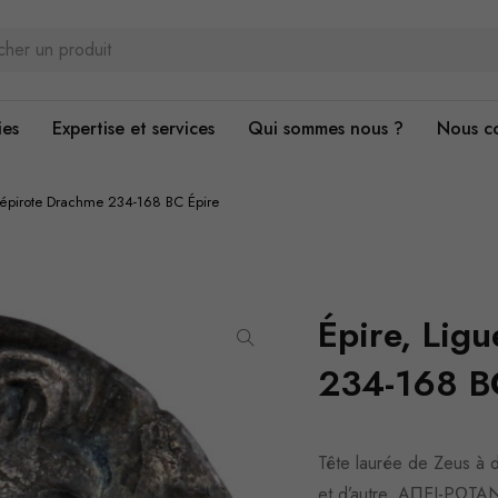
ies
Expertise et services
Qui sommes nous ?
Nous c
e épirote Drachme 234-168 BC Épire
Épire, Lig
234-168 B
Tête laurée de Zeus à dr
et d’autre, AΠEI-PΩTAN