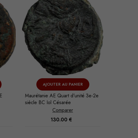
AJOUTER AU PANIER
AJO
E
Maurétanie AE Quart d'unité 3e-2e
Carie Obol
siècle BC Iol Césarée
Comparer
130.00
€