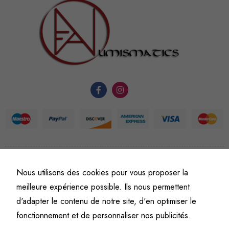
sont
nécessaires au
fonctionnement
du site Web.
Statistiques
Afin que
nous
puissions
améliorer la
fonctionnalité
et la
structure du
©
Fine art numismatics
– Tous droits réservés.
Nous utilisons des cookies pour vous proposer la
Politique de confidentialité
Conditions générales de vente et d’utilisation
site Web, en
meilleure expérience possible. Ils nous permettent
fonction de
Mentions légales
d'adapter le contenu de notre site, d'en optimiser le
l'usage qu'il
fonctionnement et de personnaliser nos publicités.
en est fait.