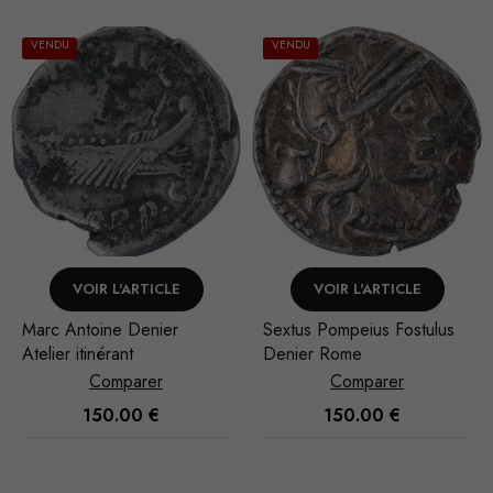
VENDU
VENDU
CLE
VOIR L'ARTICLE
VOIR L'ARTICL
er
Sextus Pompeius Fostulus
M. Baebius Tampilus
Denier Rome
Rome
Comparer
Comparer
150.00
€
90.00
€
Nécessaire
Ces cookies
ne sont pas