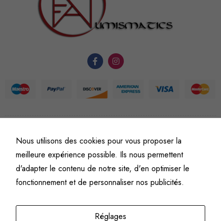
nécessaires au
fonctionnement
du site Web.
Statistiques
Afin que
nous
puissions
améliorer la
fonctionnalité
©
Fine art numismatics
– Tous droits réservés.
et la
Nous utilisons des cookies pour vous proposer la
Politique de confidentialité
Conditions générales de vente et d’utilisation
structure du
meilleure expérience possible. Ils nous permettent
Mentions légales
site Web, en
d'adapter le contenu de notre site, d'en optimiser le
fonction de
fonctionnement et de personnaliser nos publicités.
l'usage qu'il
en est fait.
Réglages