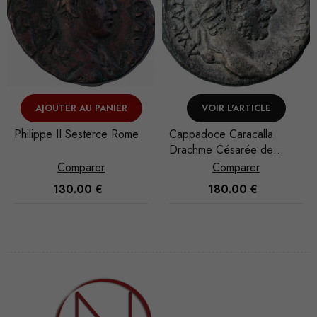
ER
VOIR L'ARTICLE
VOIR L'ARTICLE
Rome
Cappadoce Caracalla
Auguste, Caius et Luci
Drachme Césarée de
Denier Lyon
Cappadoce
Comparer
Comparer
180.00
€
90.00
€
Nécessaire
Ces cookies
ne sont pas
facultatifs. Ils
sont