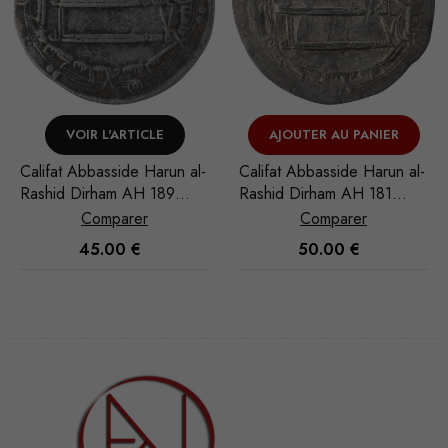
VOIR L'ARTICLE
AJOUTER AU PANIER
Califat Abbasside Harun al-
Califat Abbasside Harun al-
Rashid Dirham AH 189
Rashid Dirham AH 181
(804/805) Madinat al-
(797/798) Madinat al-Salam
Comparer
Comparer
Salam
45.00
€
50.00
€
Nécessaire
Ces cookies
ne sont pas
facultatifs. Ils
sont
nécessaires au