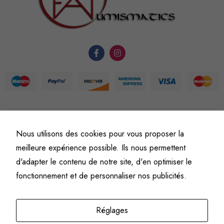
fonctionnement
du site Web.
Statistiques
Afin que
nous
puissions
améliorer la
fonctionnalité
©
Fine art numismatics
– Tous droits réservés.
Nous utilisons des cookies pour vous proposer la
et la
Politique de confidentialité
Conditions générales de vente et d’utilisation
meilleure expérience possible. Ils nous permettent
structure du
Mentions légales
site Web, en
d'adapter le contenu de notre site, d'en optimiser le
fonction de
fonctionnement et de personnaliser nos publicités.
l'usage qu'il
en est fait.
Réglages