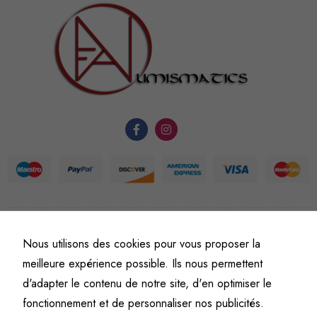
sont
nécessaires au
fonctionnement
du site Web.
Statistiques
Afin que
nous
puissions
améliorer la
fonctionnalité
et la
structure du
©
Fine art numismatics
– Tous droits réservés.
Nous utilisons des cookies pour vous proposer la
site Web, en
Politique de confidentialité
Conditions générales de vente et d’utilisation
meilleure expérience possible. Ils nous permettent
fonction de
Mentions légales
d'adapter le contenu de notre site, d'en optimiser le
l'usage qu'il
en est fait.
fonctionnement et de personnaliser nos publicités.