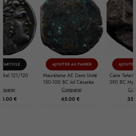
AJOUTER AU PANIER
AJOUTER AU PANIER
Maurétanie AE Demi Unité
Carie Tetartemorion 420-
150-100 BC Iol Césarée
390 BC Mylasa
Comparer
Comparer
45.00
€
35.00
€
Nécessaire
Ces cookies
ne sont pas
facultatifs. Ils