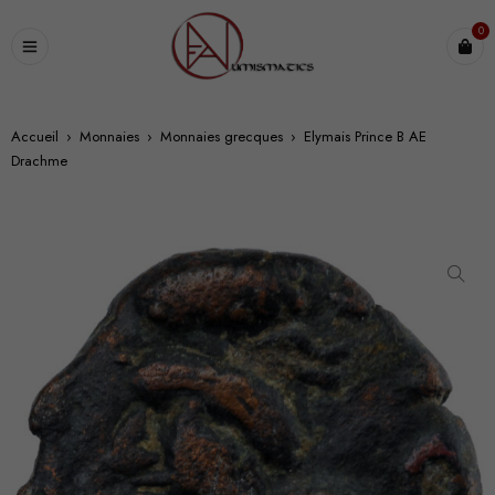
0
Accueil
›
Monnaies
›
Monnaies grecques
›
Elymais Prince B AE
Drachme