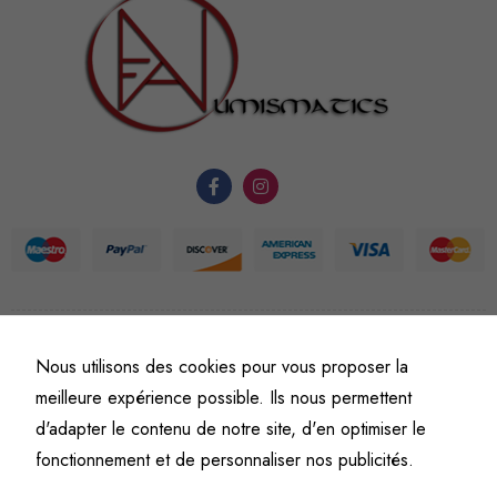
sont
nécessaires au
fonctionnement
du site Web.
Statistiques
Afin que
nous
puissions
améliorer la
fonctionnalité
et la
©
Fine art numismatics
– Tous droits réservés.
structure du
Nous utilisons des cookies pour vous proposer la
Politique de confidentialité
Conditions générales de vente et d’utilisation
site Web, en
meilleure expérience possible. Ils nous permettent
Mentions légales
fonction de
d'adapter le contenu de notre site, d'en optimiser le
l'usage qu'il
fonctionnement et de personnaliser nos publicités.
en est fait.