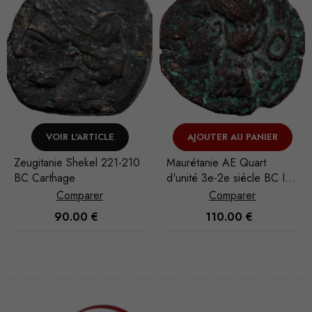
AJOUTER AU PANIER
VOIR L'ARTICLE
0
Maurétanie AE Quart
Numidie Massinissa ou
d'unité 3e-2e siècle BC Iol
Micipsa AE Bronze 208-
Césarée
148 BC
Comparer
Comparer
110.00
€
45.00
€
Nécessaire
Ces cookies
ne sont pas
facultatifs. Ils