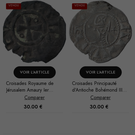
VENDU
VENDU
RTICLE
VOIR L'ARTICLE
VOIR L'ART
aume de
Croisades Principauté
Croisades Roya
ry Ier
d'Antioche Bohémond III
Jérusalem Jean d
Denier
Denier
rer
Comparer
Compar
0
€
30.00
€
100.00
Nécessaire
Ces cookies
ne sont pas
facultatifs. Ils