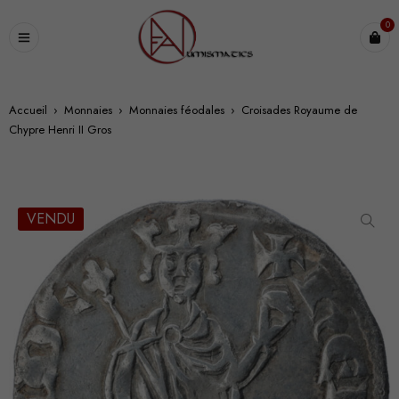
0
Accueil
›
Monnaies
›
Monnaies féodales
›
Croisades Royaume de
Chypre Henri II Gros
VENDU