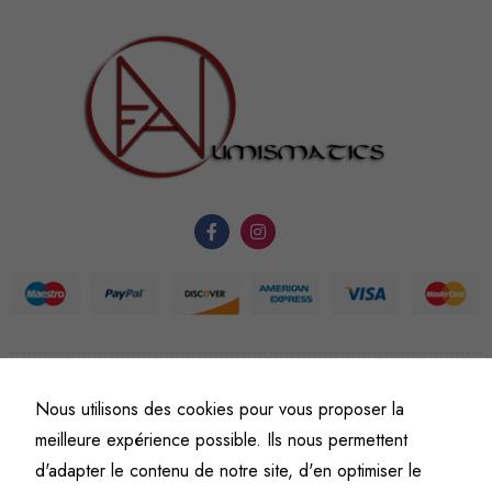
sont
nécessaires au
fonctionnement
du site Web.
Statistiques
Afin que
nous
puissions
améliorer la
fonctionnalité
et la
structure du
©
Fine art numismatics
– Tous droits réservés.
site Web, en
Nous utilisons des cookies pour vous proposer la
Politique de confidentialité
Conditions générales de vente et d’utilisation
fonction de
meilleure expérience possible. Ils nous permettent
Mentions légales
l'usage qu'il
d'adapter le contenu de notre site, d'en optimiser le
en est fait.