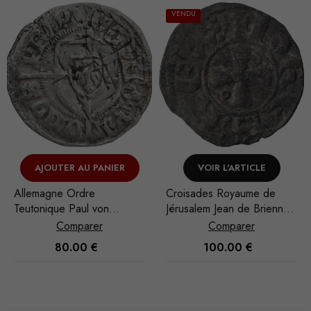
VENDU
AJOUTER AU PANIER
VOIR L'ARTICLE
Allemagne Ordre
Croisades Royaume de
Teutonique Paul von
Jérusalem Jean de Brienne
Rusdorf Schilling
Denier
Comparer
Comparer
80.00
€
100.00
€
Nécessaire
Ces cookies
ne sont pas
facultatifs. Ils