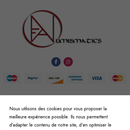
sont
nécessaires au
fonctionnement
du site Web.
Statistiques
Afin que
nous
puissions
améliorer la
fonctionnalité
et la
structure du
©
Fine art numismatics
– Tous droits réservés.
site Web, en
Nous utilisons des cookies pour vous proposer la
Politique de confidentialité
Conditions générales de vente et d’utilisation
fonction de
meilleure expérience possible. Ils nous permettent
Mentions légales
l'usage qu'il
d'adapter le contenu de notre site, d'en optimiser le
en est fait.