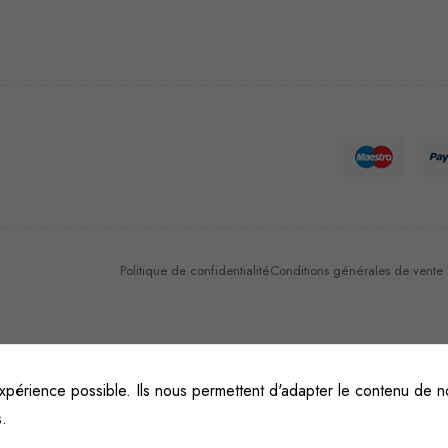
Nécessaire
Ces cookies
ne sont pas
facultatifs. Ils
sont
nécessaires au
fonctionnement
du site Web.
Politique de confidentialité
Conditions générales de vente et
Statistiques
Afin que
nous
xpérience possible. Ils nous permettent d'adapter le contenu de no
puissions
améliorer la
s.
fonctionnalité