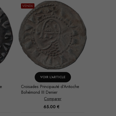
VENDU
VENDU
VOIR L'ARTICLE
V
che
Croisades Principauté d'Antioche
Croisades P
Bohémond III Denier
Bohémond II
Comparer
70.00
€