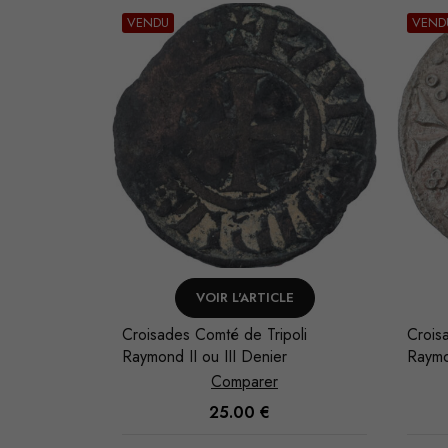
VENDU
VEND
LE
VOIR L'ARTICLE
poli
Croisades Principauté d'Antioche
Crois
r
Raymond Roupen Denier
Hugue
Comparer
150.00
€