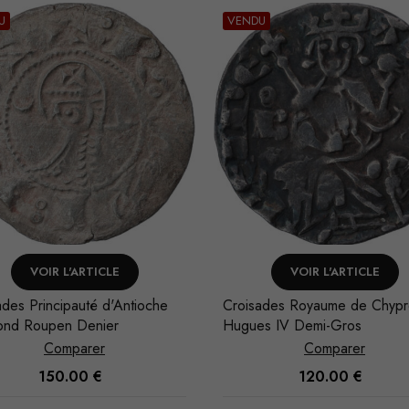
U
VENDU
VOIR L'ARTICLE
VOIR L'ARTICLE
ades Royaume de Chypre
Croisades Principauté d'Antio
s IV Demi-Gros
Bohémond III Denier
Comparer
Comparer
120.00
€
65.00
€