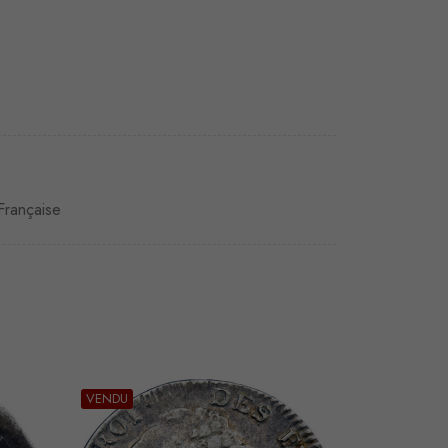
Française
VENDU
VENDU