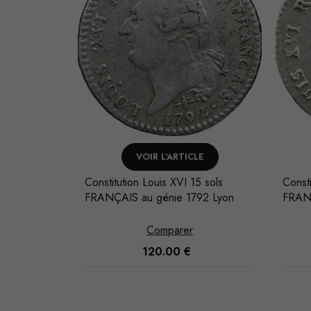
LE
VOIR L'ARTICLE
 6 livres au
Constitution Louis XVI 15 sols
Consti
FRANÇAIS au génie 1792 Lyon
FRANÇ
Comparer
120.00
€