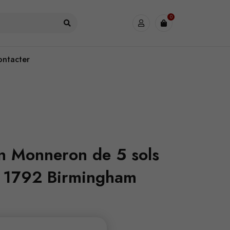
0
ontacter
on Monneron de 5 sols
e 1792 Birmingham