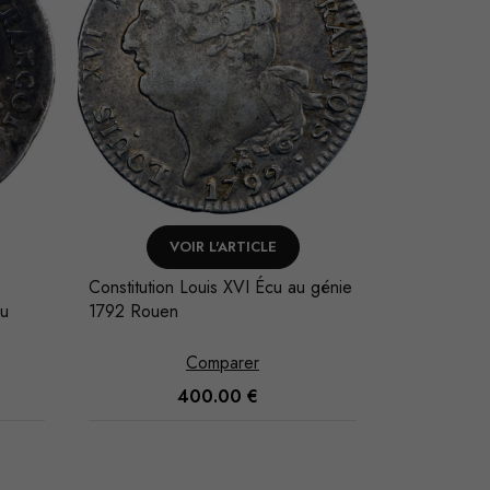
VOIR L'ARTICLE
V
Constitution Louis XVI Écu au génie
Convention 
u
1792 Rouen
balances 1
MS63
Comparer
400.00
€