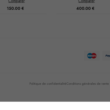
Comparer
Comparer
400.00
€
650.00
€
Nécessaire
Ces cookies
ne sont pas
facultatifs. Ils
sont
nécessaires au
fonctionnement
du site Web.
Politique de confidentialité
Conditions générales de vente et
Statistiques
Afin que
nous
puissions