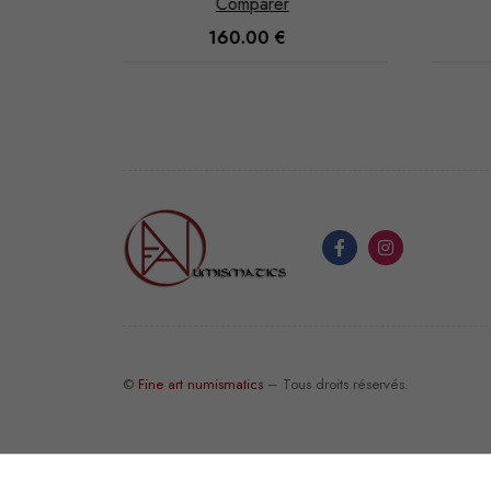
Comparer
150.00
€
©
Fine art numismatics
– Tous droits réservés.