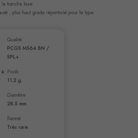
la tranche lisse.
uté ; plus haut grade répertorié pour le type.
Qualité
PCGS MS64 BN /
SPL+
 à
Poids
11.2 g.
Diamètre
28.5 mm
Rareté
Très rare