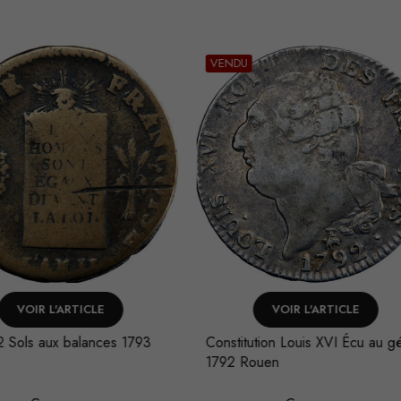
U
VENDU
VOIR L'ARTICLE
VOIR L'ARTICLE
itution Louis XVI Écu au génie
Constitution Louis XVI 30 sols
Rouen
FRANÇOIS au génie 1792 Li