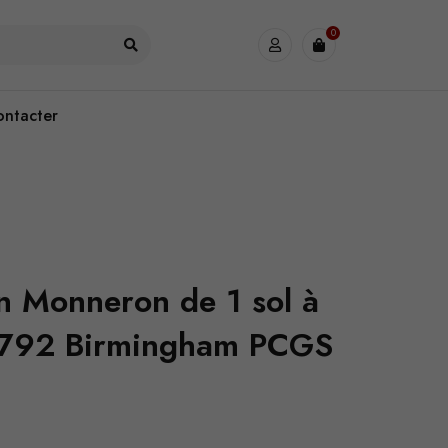
0
ontacter
on Monneron de 1 sol à
 1792 Birmingham PCGS