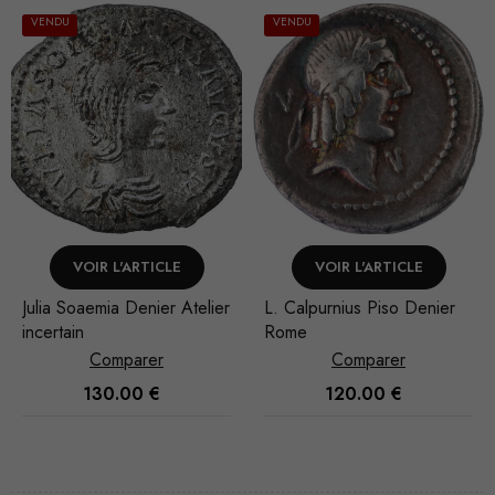
VENDU
VOIR L'ARTICLE
AJOUTER AU PANIER
L. Calpurnius Piso Denier
Constance II Silique Lyon
Rome
Comparer
Comparer
120.00
€
160.00
€
Nécessaire
Ces cookies
ne sont pas
facultatifs. Ils