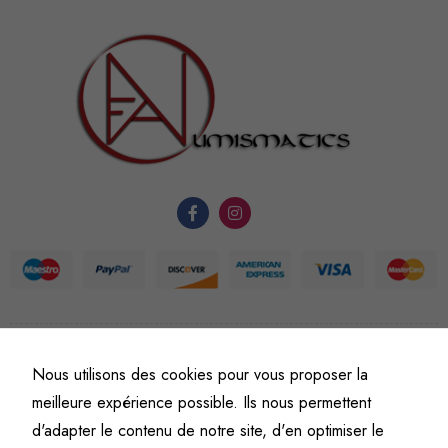
sont
nécessaires au
fonctionnement
du site Web.
Statistiques
Afin que
nous
puissions
améliorer la
fonctionnalité
et la
structure du
©
Fine art numismatics
– Tous droits réservés.
site Web, en
Nous utilisons des cookies pour vous proposer la
Politique de confidentialité
Conditions générales de vente et d’utilisation
fonction de
meilleure expérience possible. Ils nous permettent
Mentions légales
l'usage qu'il
d'adapter le contenu de notre site, d'en optimiser le
en est fait.