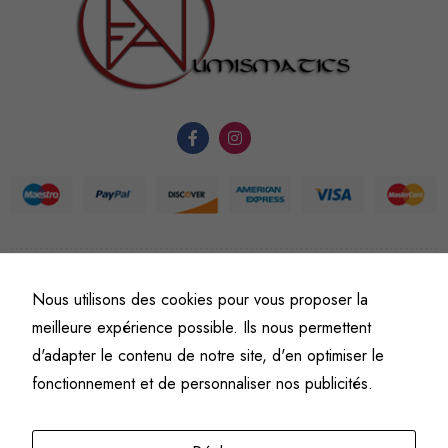
nécessaires au
fonctionnement
du site Web.
Statistiques
Afin que
nous
puissions
améliorer la
fonctionnalité
et la
©
Fine art numismatics
– Tous droits réservés.
Nous utilisons des cookies pour vous proposer la
structure du
Politique de confidentialité
Conditions générales de vente et d’utilisation
meilleure expérience possible. Ils nous permettent
site Web, en
Mentions légales
d'adapter le contenu de notre site, d'en optimiser le
fonction de
l'usage qu'il
fonctionnement et de personnaliser nos publicités.
en est fait.