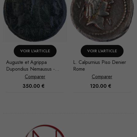
VOIR L'ARTICLE
VOIR L'ARTICLE
L. Calpurnius Piso Denier
Septime Sévère Denier
Rome
Rome
Comparer
Comparer
120.00
€
65.00
€
Nécessaire
Ces cookies
ne sont pas
facultatifs. Ils
sont