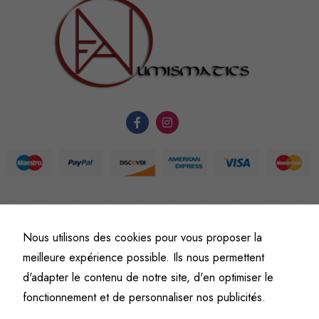
sont
nécessaires au
fonctionnement
du site Web.
Statistiques
Afin que
nous
puissions
améliorer la
fonctionnalité
et la
©
Fine art numismatics
– Tous droits réservés.
structure du
Nous utilisons des cookies pour vous proposer la
Politique de confidentialité
Conditions générales de vente et d’utilisation
site Web, en
meilleure expérience possible. Ils nous permettent
Mentions légales
fonction de
d'adapter le contenu de notre site, d'en optimiser le
l'usage qu'il
fonctionnement et de personnaliser nos publicités.
en est fait.