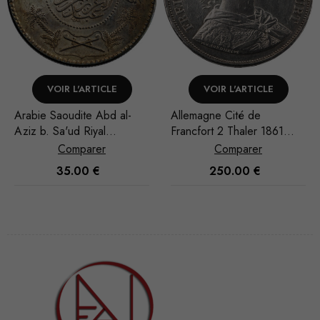
VOIR L'ARTICLE
VOIR L'ARTICLE
Arabie Saoudite Abd al-
Allemagne Cité de
Aziz b. Sa'ud Riyal
Francfort 2 Thaler 1861
1948/AH 1367
Francfort
Comparer
Comparer
35.00
€
250.00
€
Nécessaire
Ces cookies
ne sont pas
facultatifs. Ils
sont
nécessaires au