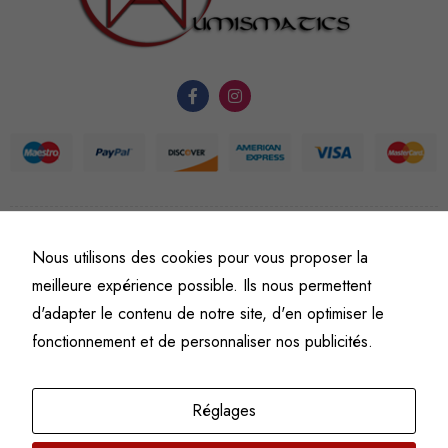
fonctionnement
du site Web.
Statistiques
Afin que
nous
puissions
améliorer la
fonctionnalité
©
Fine art numismatics
– Tous droits réservés.
Nous utilisons des cookies pour vous proposer la
et la
Politique de confidentialité
Conditions générales de vente et d’utilisation
meilleure expérience possible. Ils nous permettent
structure du
Mentions légales
d'adapter le contenu de notre site, d'en optimiser le
site Web, en
fonction de
fonctionnement et de personnaliser nos publicités.
l'usage qu'il
en est fait.
Réglages