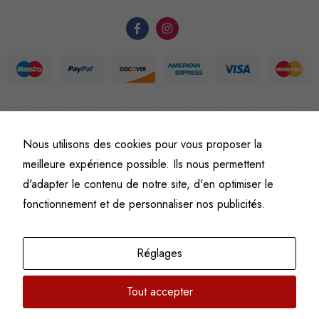
du site Web.
Statistiques
Afin que
nous
puissions
améliorer la
©
Fine art numismatics
– Tous droits réservés.
Nous utilisons des cookies pour vous proposer la
Politique de confidentialité
Conditions générales de vente et d’utilisation
fonctionnalité
meilleure expérience possible. Ils nous permettent
et la
Mentions légales
d'adapter le contenu de notre site, d'en optimiser le
structure du
site Web, en
fonctionnement et de personnaliser nos publicités.
fonction de
l'usage qu'il
en est fait.
Réglages
Tout accepter