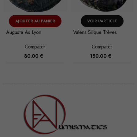
NIER
VOIR L'ARTICLE
VOIR L'ARTICL
Valens Silique Trèves
L. Calpurnius Piso D
Rome
Comparer
Comparer
150.00
€
120.00
€
Nécessaire
Ces cookies
ne sont pas
facultatifs. Ils
sont
nécessaires au
fonctionnement