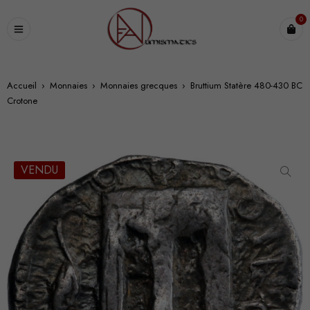
0
Accueil
›
Monnaies
›
Monnaies grecques
›
Bruttium Statère 480-430 BC
Crotone
VENDU