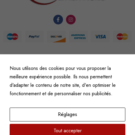
du site Web.
Statistiques
Afin que
nous
puissions
améliorer la
©
Fine art numismatics
– Tous droits réservés.
Nous utilisons des cookies pour vous proposer la
fonctionnalité
Politique de confidentialité
Conditions générales de vente et d’utilisation
et la
meilleure expérience possible. Ils nous permettent
Mentions légales
structure du
d'adapter le contenu de notre site, d'en optimiser le
site Web, en
fonctionnement et de personnaliser nos publicités.
fonction de
l'usage qu'il
en est fait.
Réglages
Tout accepter