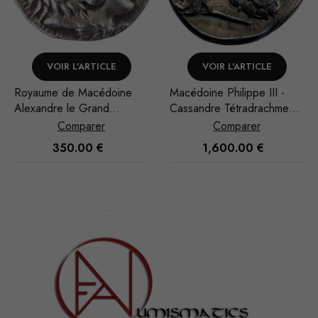
VOIR L'ARTICLE
VOIR L'ARTICLE
V
me de Macédoine
Macédoine Philippe III -
Zeugita
ndre le Grand
Cassandre Tétradrachme
BC Car
hume) Tétradrachme
Amphipolis
Comparer
Comparer
1 av. J.-C. Babylone
350.00
€
1,600.00
€
Nécessaire
Ces cookies
ne sont pas
facultatifs. Ils
sont
nécessaires au
fonctionnement