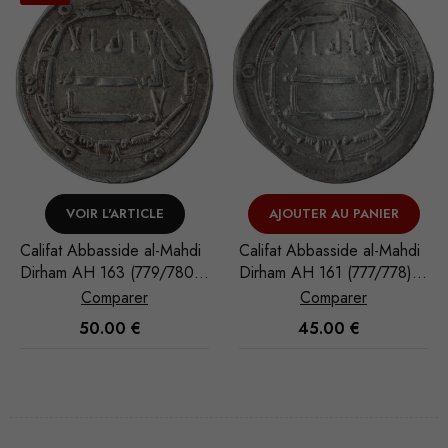
AJOUTER AU PANIER
VOIR L'ARTICLE
Califat Abbasside al-Mahdi
Califat Abbasside al-Mansur
Dirham AH 161 (777/778)
Dirham AH 155 (772/773)
Madinat al-Salam
Madinat al-Salam
Comparer
Comparer
45.00
€
60.00
€
Nécessaire
Ces cookies
ne sont pas
facultatifs. Ils