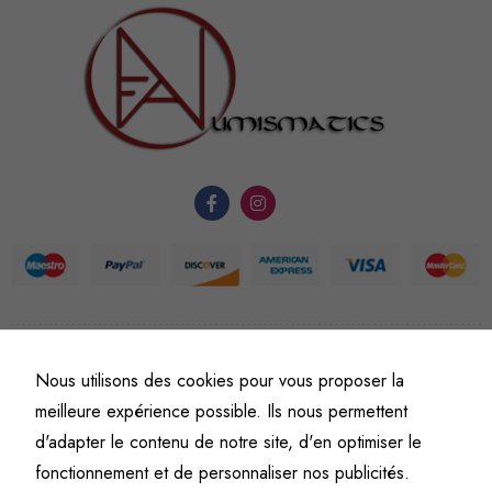
sont
nécessaires au
fonctionnement
du site Web.
Statistiques
Afin que
nous
puissions
améliorer la
fonctionnalité
et la
structure du
©
Fine art numismatics
– Tous droits réservés.
Nous utilisons des cookies pour vous proposer la
site Web, en
Politique de confidentialité
Conditions générales de vente et d’utilisation
meilleure expérience possible. Ils nous permettent
fonction de
Mentions légales
d'adapter le contenu de notre site, d'en optimiser le
l'usage qu'il
en est fait.
fonctionnement et de personnaliser nos publicités.