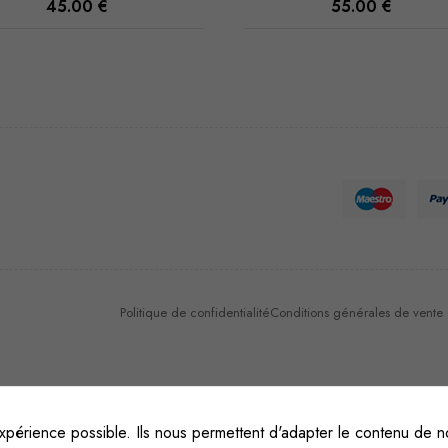
55.00
€
45.00
€
Nécessaire
Ces cookies
ne sont pas
facultatifs. Ils
sont
nécessaires au
fonctionnement
du site Web.
Politique de confidentialité
Conditions générales de vente et
Statistiques
Afin que
nous
puissions
xpérience possible. Ils nous permettent d'adapter le contenu de no
améliorer la