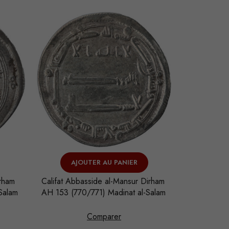
VENDU
VENDU
VOIR L'ARTICLE
V
Dirham
Califat Abbasside Harun al-Rashid
Califat Ome
-Salam
Dirham AH 189 (804/805) Madinat
Dirham AH 
al-Salam
Comparer