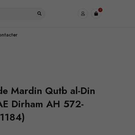
0
ontacter
de Mardin Qutb al-Din
I AE Dirham AH 572-
-1184)