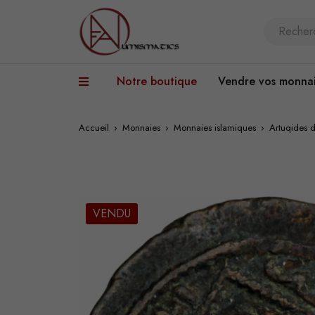
Notre boutique
Vendre vos monna
Accueil
›
Monnaies
›
Monnaies islamiques
›
Artuqides d
VENDU