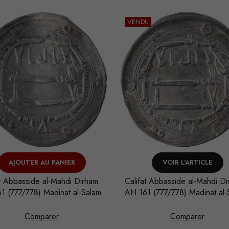
U
VOIR L'ARTICLE
AJOUTER AU PANIER
at Abbasside al-Mahdi Dirham
Califat Abbasside al-Mansur 
1 (777/778) Madinat al-Salam
AH 153 (770/771) Madinat al
Comparer
Comparer