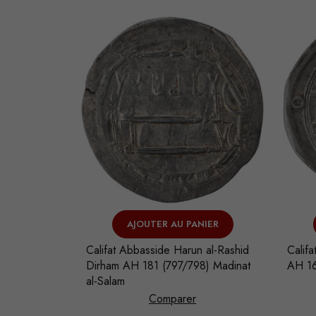
VEND
NIER
AJOUTER AU PANIER
 al-Rashid
Califat Abbasside al-Mahdi Dirham
Calif
8) Madinat
AH 161 (777/778) Madinat al-Salam
AH 16
Comparer