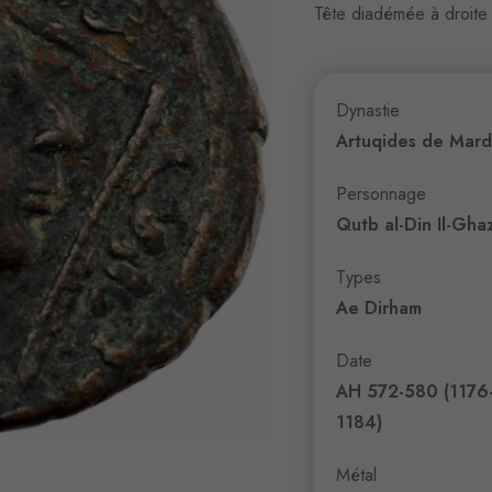
Tête diadémée à droite
Dynastie
Artuqides de Mard
Personnage
Qutb al-Din Il-Ghazi
Types
Ae Dirham
Date
AH 572-580 (1176
1184)
Métal