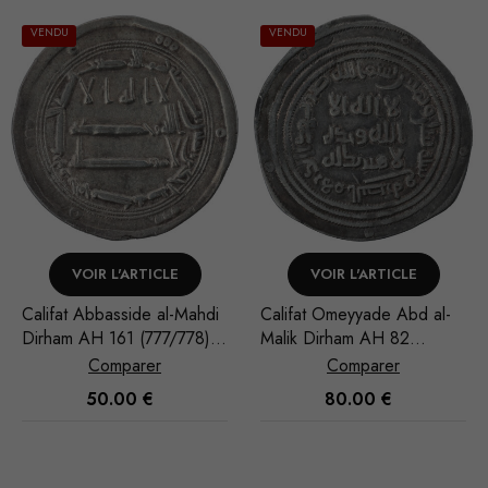
VENDU
VOIR L'ARTICLE
AJOUTER AU PANIER
Califat Omeyyade Abd al-
Califat Abbasside al-Mansur
Malik Dirham AH 82
Dirham AH 149 (766/767)
(701/702) Basra
Muhammadiya
Comparer
Comparer
80.00
€
60.00
€
Nécessaire
Ces cookies
ne sont pas