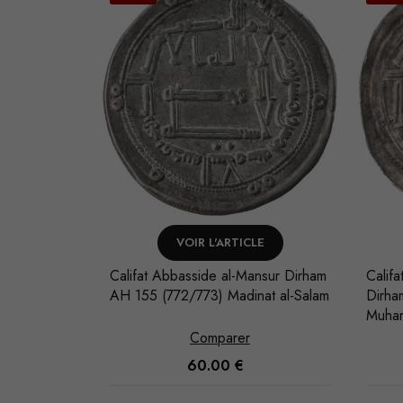
LE
VOIR L'ARTICLE
ansur Dirham
Califat Abbasside Harun al-Rashid
Calif
at al-Salam
Dirham AH 172 (788/789)
Dirha
Muhammadiya
al-Sa
Comparer
55.00
€