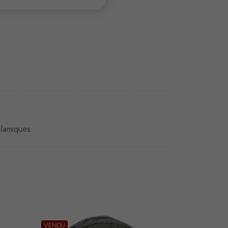
slamiques
VENDU