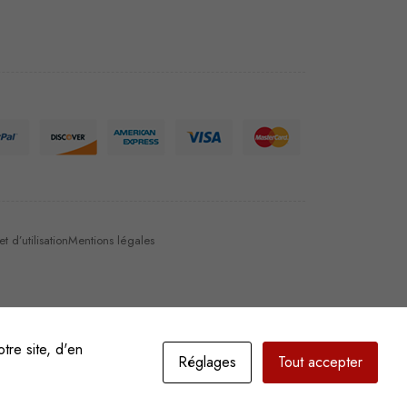
 d’utilisation
Mentions légales
tre site, d'en
Réglages
Tout accepter