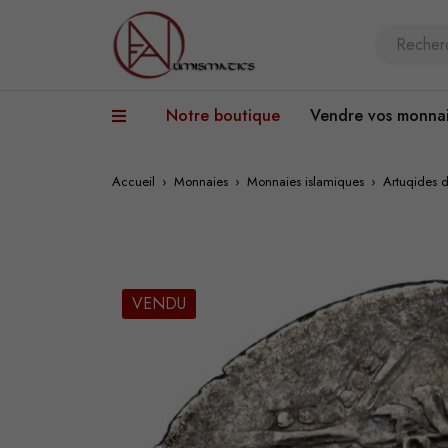
Notre boutique
Vendre vos monna
Accueil
›
Monnaies
›
Monnaies islamiques
›
Artuqides d
VENDU