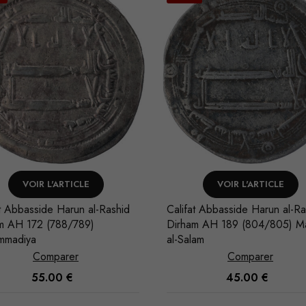
VOIR L'ARTICLE
VOIR L'ARTICLE
at Abbasside Harun al-Rashid
Califat Omeyyade Abd al-Mali
m AH 189 (804/805) Madinat
Dirham AH 82 (701/702) Bas
lam
Comparer
Comparer
45.00
€
80.00
€