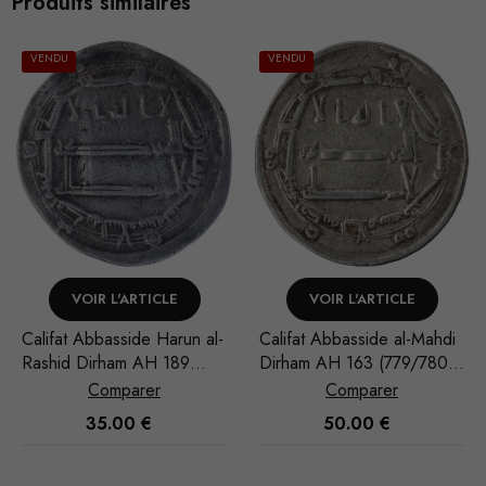
Produits similaires
VENDU
VOIR L'ARTICLE
AJOUTER AU PANIER
 al-
Califat Abbasside al-Mahdi
Califat Abbasside al-Man
Dirham AH 163 (779/780)
Dirham AH 153 (770/771
Madinat al-Salam
Madinat al-Salam
Comparer
Comparer
50.00
€
45.00
€
Nécessaire
Ces cookies
ne sont pas