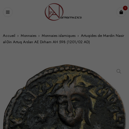
0
Accueil
›
Monnaies
›
Monnaies islamiques
›
Artuqides de Mardin Nasir
al-Din Artuq Arslan AE Dirham AH 598 (1201/02 AD)