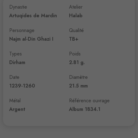
Dynastie
Atelier
Artuqides de Mardin
Halab
Personnage
Qualité
Najm al-Din Ghazi I
TB+
Types
Poids
Dirham
2.81 g.
Date
Diamètre
1239-1260
21.5 mm
Métal
Référence ouvrage
Argent
Album 1834.1