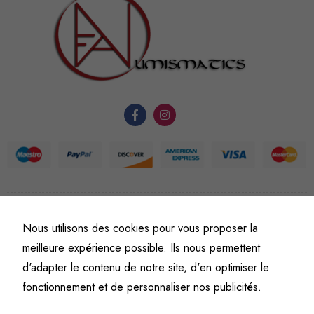
nécessaires au
fonctionnement
du site Web.
Statistiques
Afin que
nous
puissions
améliorer la
fonctionnalité
et la
©
Fine art numismatics
– Tous droits réservés.
structure du
Nous utilisons des cookies pour vous proposer la
Politique de confidentialité
Conditions générales de vente et d’utilisation
site Web, en
meilleure expérience possible. Ils nous permettent
Mentions légales
fonction de
d'adapter le contenu de notre site, d'en optimiser le
l'usage qu'il
fonctionnement et de personnaliser nos publicités.
en est fait.