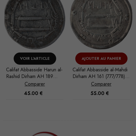
RTICLE
AJOUTER AU PANIER
VOIR L'ART
de Harun al-
Califat Abbasside al-Mahdi
Califat Abbassid
 AH 189
Dirham AH 161 (777/778)
Rashid Dirham A
nat al-
Madinat al-Salam
(788/789) Muha
rer
Comparer
Compar
0
€
55.00
€
55.00
Nécessaire
Ces cookies
ne sont pas
facultatifs. Ils
sont