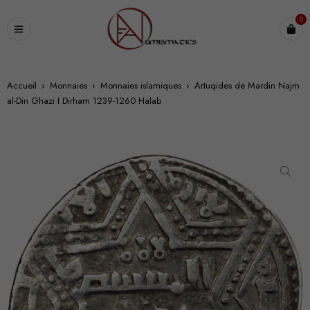
0
Accueil
›
Monnaies
›
Monnaies islamiques
›
Artuqides de Mardin Najm
al-Din Ghazi I Dirham 1239-1260 Halab