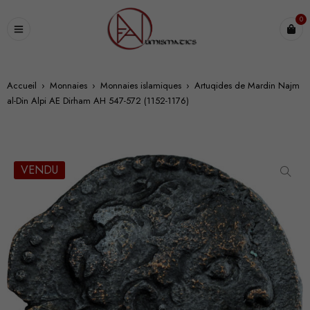
0
Accueil
›
Monnaies
›
Monnaies islamiques
›
Artuqides de Mardin Najm
al-Din Alpi AE Dirham AH 547-572 (1152-1176)
VENDU