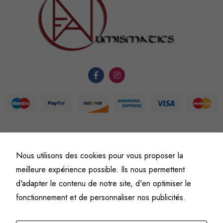
nécessaires au
fonctionnement
du site Web.
Statistiques
Afin que
nous
puissions
améliorer la
fonctionnalité
et la
©
Fine art numismatics
– Tous droits réservés.
Nous utilisons des cookies pour vous proposer la
structure du
Politique de confidentialité
Conditions générales de vente et d’utilisation
meilleure expérience possible. Ils nous permettent
site Web, en
Mentions légales
fonction de
d'adapter le contenu de notre site, d'en optimiser le
l'usage qu'il
fonctionnement et de personnaliser nos publicités.
en est fait.