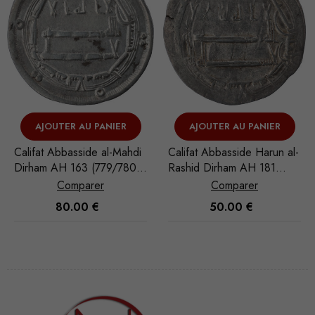
AJOUTER AU PANIER
VOIR L'ARTICLE
di
Califat Abbasside Harun al-
Califat Omeyyade Abd al-
)
Rashid Dirham AH 181
Malik Dirham AH 82
(797/798) Madinat al-Salam
(701/702) Basra
Comparer
Comparer
50.00
€
80.00
€
Nécessaire
Ces cookies
ne sont pas
facultatifs. Ils
sont