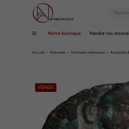
Notre boutique
Vendre vos monna
Accueil
›
Monnaies
›
Monnaies islamiques
›
Artuqides 
VENDU