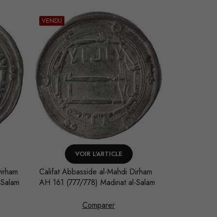
VENDU
VOIR L'ARTICLE
AJO
Dirham
Califat Abbasside al-Mahdi Dirham
Califat Abb
-Salam
AH 161 (777/778) Madinat al-Salam
AH 163 (779
Comparer