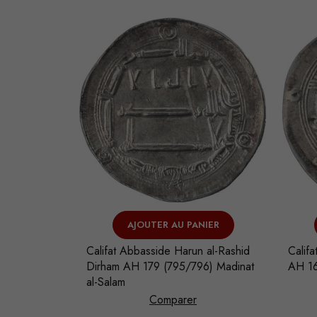
NIER
AJOUTER AU PANIER
 al-Rashid
Califat Abbasside Harun al-Rashid
Calif
8) Madinat
Dirham AH 179 (795/796) Madinat
AH 16
al-Salam
Comparer