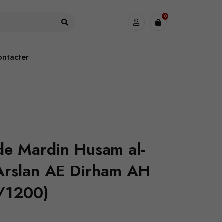
0
ontacter
de Mardin Husam al-
Arslan AE Dirham AH
/1200)