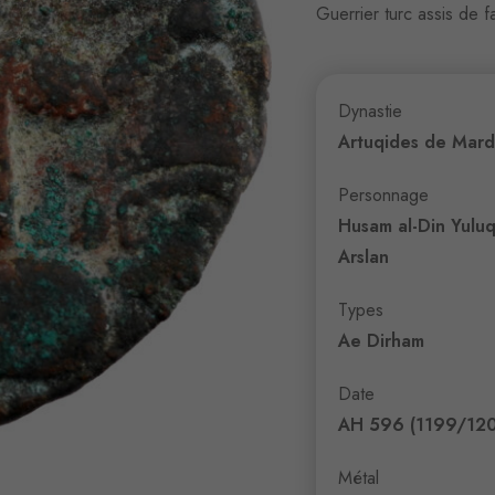
Guerrier turc assis de f
Dynastie
Artuqides de Mard
Personnage
Husam al-Din Yulu
Arslan
Types
Ae Dirham
Date
AH 596 (1199/12
Métal