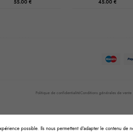
55.00
€
45.00
€
Nécessaire
Ces cookies
ne sont pas
facultatifs. Ils
sont
nécessaires au
fonctionnement
du site Web.
Politique de confidentialité
Conditions générales de vente et
Statistiques
Afin que
nous
puissions
xpérience possible. Ils nous permettent d'adapter le contenu de no
améliorer la