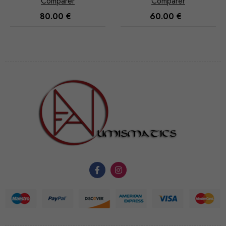
Comparer
Comparer
Ces cookies
80.00
€
60.00
€
ne sont pas
facultatifs. Ils
sont
nécessaires au
fonctionnement
du site Web.
Statistiques
Afin que
nous
puissions
améliorer la
fonctionnalité
et la
structure du
site Web, en