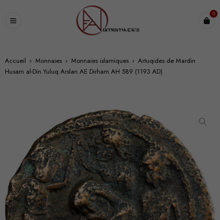
0
Accueil
›
Monnaies
›
Monnaies islamiques
›
Artuqides de Mardin
Husam al-Din Yuluq Arslan AE Dirham AH 589 (1193 AD)