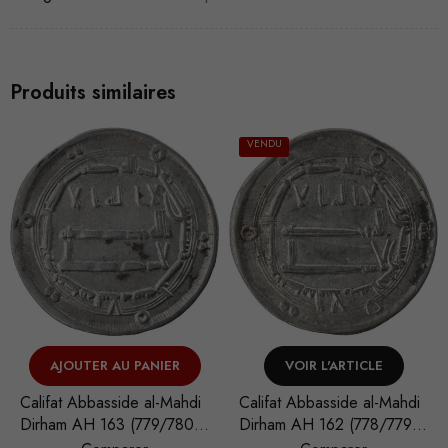
Produits similaires
VENDU
AJOUTER AU PANIER
VOIR L'ARTICLE
Califat Abbasside al-Mahdi
Califat Abbasside al-Mahdi
Dirham AH 163 (779/780)
Dirham AH 162 (778/779)
Nécessaire
Madinat al-Salam
Madinat al-Salam