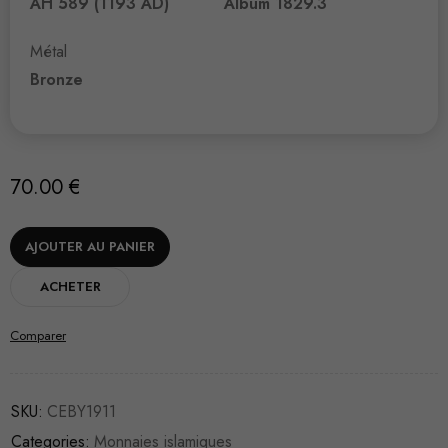
AH 589 (1193 AD)
Album 1829.3
Métal
Bronze
70.00
€
AJOUTER AU PANIER
ACHETER
Comparer
SKU:
CEBY1911
Categories:
Monnaies islamiques