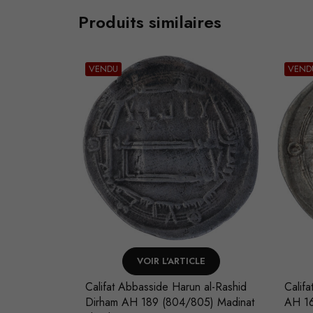
Produits similaires
VENDU
VEND
LE
VOIR L'ARTICLE
hdi Dirham
Califat Abbasside Harun al-Rashid
Calif
nat al-Salam
Dirham AH 189 (804/805) Madinat
AH 16