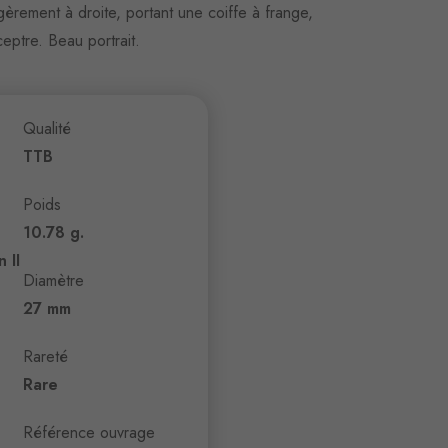
èrement à droite, portant une coiffe à frange,
eptre. Beau portrait.
Qualité
TTB
Poids
10.78 g.
 II
Diamètre
27 mm
Rareté
Rare
Référence ouvrage