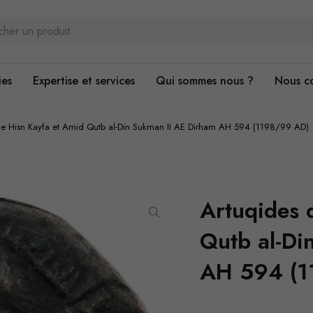
ies
Expertise et services
Qui sommes nous ?
Nous c
de Hisn Kayfa et Amid Qutb al-Din Sukman II AE Dirham AH 594 (1198/99 AD)
Artuqides 
Qutb al-Di
AH 594 (1