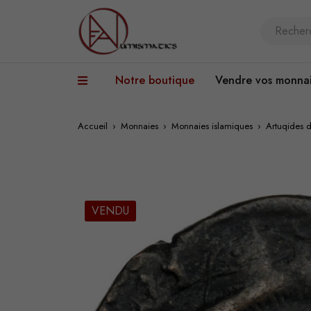
Notre boutique
Vendre vos monna
Accueil
›
Monnaies
›
Monnaies islamiques
›
Artuqides 
VENDU