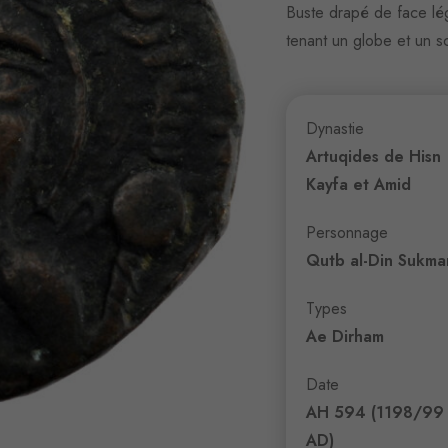
Buste drapé de face lég
tenant un globe et un sc
Dynastie
Artuqides de Hisn
Kayfa et Amid
Personnage
Qutb al-Din Sukman
Types
Ae Dirham
Date
AH 594 (1198/99
AD)