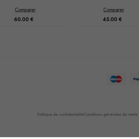
Comparer
Comparer
60.00
€
45.00
€
Nécessaire
Ces cookies
ne sont pas
facultatifs. Ils
sont
nécessaires au
fonctionnement
du site Web.
Politique de confidentialité
Conditions générales de vente et
Statistiques
Afin que
nous
puissions