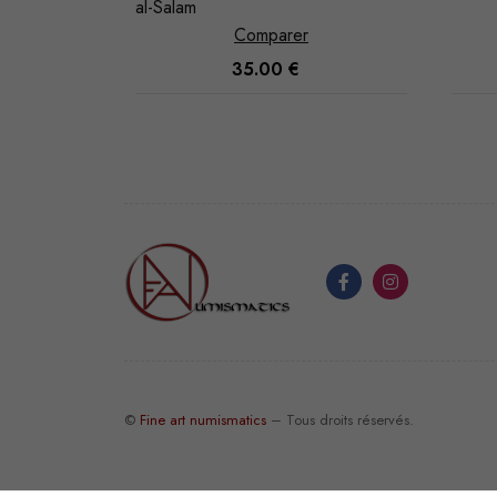
al-Salam
Comparer
35.00
€
©
Fine art numismatics
– Tous droits réservés.