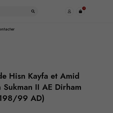
0
ontacter
de Hisn Kayfa et Amid
n Sukman II AE Dirham
198/99 AD)