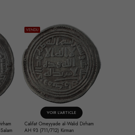
VENDU
VENDU
VOIR L'ARTICLE
V
Dirham
Califat Omeyyade al-Walid Dirham
Califat Abb
-Salam
AH 93 (711/712) Kirman
Dirham AH 