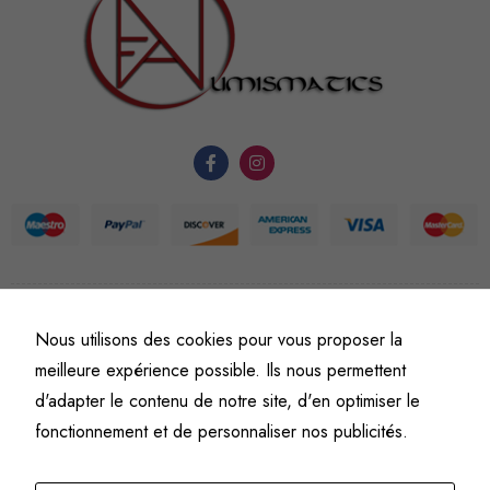
nécessaires au
fonctionnement
du site Web.
Statistiques
Afin que
nous
puissions
améliorer la
fonctionnalité
et la
©
Fine art numismatics
– Tous droits réservés.
Nous utilisons des cookies pour vous proposer la
structure du
Politique de confidentialité
Conditions générales de vente et d’utilisation
meilleure expérience possible. Ils nous permettent
site Web, en
Mentions légales
fonction de
d'adapter le contenu de notre site, d'en optimiser le
l'usage qu'il
fonctionnement et de personnaliser nos publicités.
en est fait.