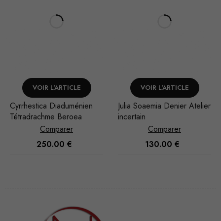
VOIR L'ARTICLE
VOIR L'ARTICLE
Julia Soaemia Denier Atelier
L. Calpurnius Piso Denier
incertain
Rome
Comparer
Comparer
130.00
€
120.00
€
Nécessaire
Ces cookies
ne sont pas
facultatifs. Ils
sont