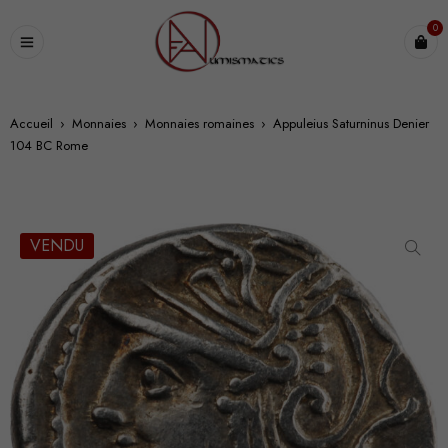
0
Accueil
›
Monnaies
›
Monnaies romaines
›
Appuleius Saturninus Denier
104 BC Rome
VENDU