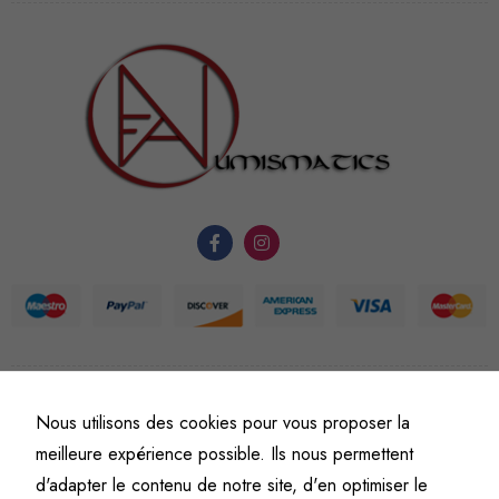
facultatifs. Ils
sont
nécessaires au
fonctionnement
du site Web.
Statistiques
Afin que
nous
puissions
améliorer la
fonctionnalité
et la
structure du
site Web, en
©
Fine art numismatics
– Tous droits réservés.
Nous utilisons des cookies pour vous proposer la
Politique de confidentialité
Conditions générales de vente et d’utilisation
fonction de
meilleure expérience possible. Ils nous permettent
Mentions légales
l'usage qu'il
d'adapter le contenu de notre site, d'en optimiser le
en est fait.