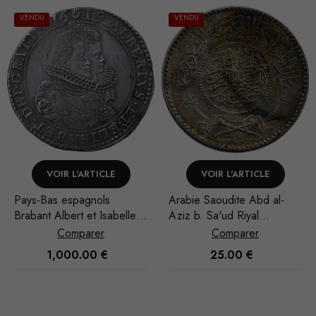
VENDU
VENDU
VOIR L'ARTICLE
VOIR L'ARTICLE
Pays-Bas espagnols
Arabie Saoudite Abd al-
Brabant Albert et Isabelle
Aziz b. Sa'ud Riyal
Ducaton 1619 Anvers
1935/AH 1354
Comparer
Comparer
1,000.00
€
25.00
€
Nécessaire
Ces cookies
ne sont pas