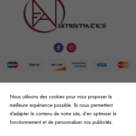
nécessaires au
fonctionnement
du site Web.
Statistiques
Afin que
nous
puissions
améliorer la
fonctionnalité
et la
©
Fine art numismatics
– Tous droits réservés.
Nous utilisons des cookies pour vous proposer la
structure du
Politique de confidentialité
Conditions générales de vente et d’utilisation
site Web, en
meilleure expérience possible. Ils nous permettent
Mentions légales
fonction de
d'adapter le contenu de notre site, d'en optimiser le
l'usage qu'il
fonctionnement et de personnaliser nos publicités.
en est fait.