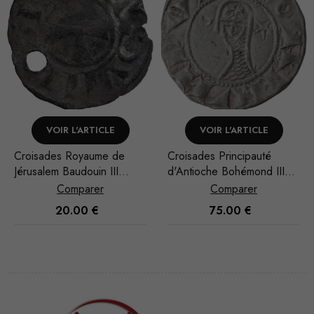
VOIR L'ARTICLE
VOIR L'ARTICLE
Croisades Royaume de
Croisades Principauté
Jérusalem Baudouin III
d'Antioche Bohémond III
Denier
Denier
Comparer
Comparer
20.00
€
75.00
€
Nécessaire
Ces cookies
ne sont pas
facultatifs. Ils
sont